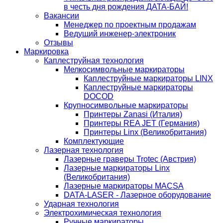
в честь дня рождения ДАТА-БАЙ!
Вакансии
Менеджер по проектным продажам
Ведущий инженер-электроник
Отзывы
Маркировка
Каплеструйная технология
Мелкосимвольные маркираторы
Каплеструйные маркираторы LINX
Каплеструйные маркираторы
DOCOD
Крупносимвольные маркираторы
Принтеры Zanasi (Италия)
Принтеры REA JET (Германия)
Принтеры Linx (Великобритания)
Комплектующие
Лазерная технология
Лазерные граверы Trotec (Австрия)
Лазерные маркираторы Linx
(Великобритания)
Лазерные маркираторы MACSA
DATA-LASER - Лазерное оборудование
Ударная технология
Электрохимическая технология
Ручные маркираторы