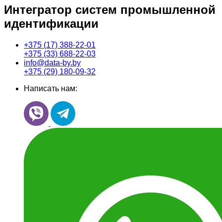
И
нтегратор систем промышленной
идентификации
+375 (17)
388-22-01
+375 (33)
688-22-03
info@data-by.by
+375 (29)
180-09-32
Написать нам: