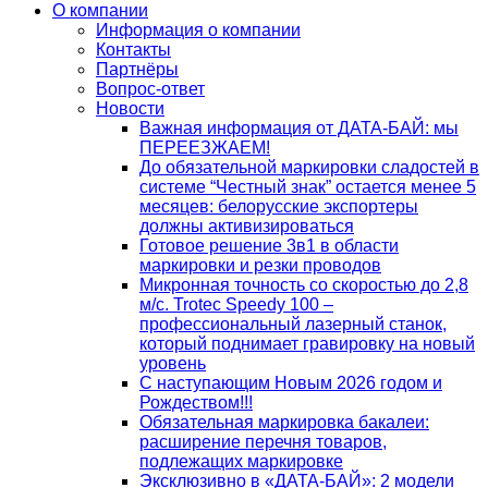
О компании
Информация о компании
Контакты
Партнёры
Вопрос-ответ
Новости
Важная информация от ДАТА-БАЙ: мы
ПЕРЕЕЗЖАЕМ!
До обязательной маркировки сладостей в
системе “Честный знак” остается менее 5
месяцев: белорусские экспортеры
должны активизироваться
Готовое решение 3в1 в области
маркировки и резки проводов
Микронная точность со скоростью до 2,8
м/с. Trotec Speedy 100 –
профессиональный лазерный станок,
который поднимает гравировку на новый
уровень
С наступающим Новым 2026 годом и
Рождеством!!!
Обязательная маркировка бакалеи:
расширение перечня товаров,
подлежащих маркировке
Эксклюзивно в «ДАТА-БАЙ»: 2 модели