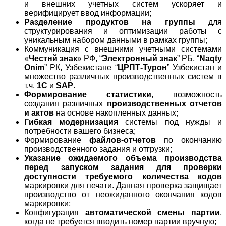
и внешних учетных систем ускоряет и
верифицирует ввод информации;
Разделение продуктов на группы
для
структурирования и оптимизации работы с
уникальным набором данными в рамках группы;
Коммуникация с внешними учетными системами
«
Честнй знак
» PФ, “
Электронный знак
” РБ, “
Naqty
Onim
” РК, Узбекистане “
ЦРПТ-Турон
” Узбекистан и
множество различных производственных систем в
т.ч.
1С
и
SAP
.
Формирование статистики
, возможность
создания различных
производственных отчетов
и актов
на основе накопленных данных;
Гибкая модернизация
системы под нужды и
потребности вашего бизнеса;
Формирование
файлов-отчетов
по окончанию
производственного задания и отгрузки;
Указание ожидаемого объема производства
перед запуском задания для проверки
доступности требуемого количества кодов
маркировки для печати. Данная проверка защищает
производство от неожиданного окончания кодов
маркировки;
Конфигурация
автоматической смены партии
,
когда не требуется вводить номер партии вручную;