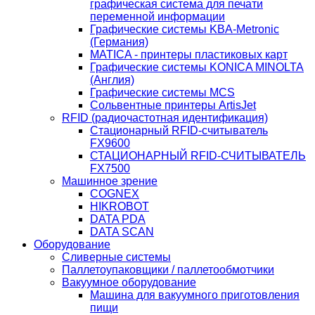
графическая система для печати
переменной информации
Графические системы KBA-Metronic
(Германия)
MATICA - принтеры пластиковых карт
Графические системы KONICA MINOLTA
(Англия)
Графические системы MCS
Сольвентные принтеры ArtisJet
RFID (радиочастотная идентификация)
Стационарный RFID-считыватель
FX9600
СТАЦИОНАРНЫЙ RFID-СЧИТЫВАТЕЛЬ
FX7500
Машинное зрение
COGNEX
HIKROBOT
DATA PDA
DATA SCAN
Оборудование
Сливерные системы
Паллетоупаковщики / паллетообмотчики
Вакуумное оборудование
Машина для вакуумного приготовления
пищи