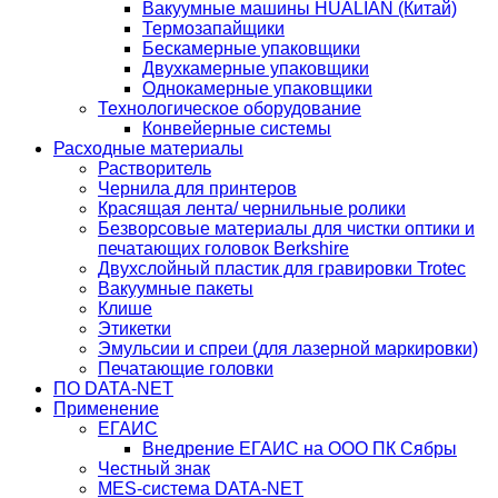
Вакуумные машины HUALIAN (Китай)
Термозапайщики
Бескамерные упаковщики
Двухкамерные упаковщики
Однокамерные упаковщики
Технологическое оборудование
Конвейерные системы
Расходные материалы
Растворитель
Чернила для принтеров
Красящая лента/ чернильные ролики
Безворсовые материалы для чистки оптики и
печатающих головок Berkshire
Двухслойный пластик для гравировки Trotec
Вакуумные пакеты
Клише
Этикетки
Эмульсии и спреи (для лазерной маркировки)
Печатающие головки
ПО DATA-NET
Применение
ЕГАИС
Внедрение ЕГАИС на ООО ПК Сябры
Честный знак
MES-система DATA-NET