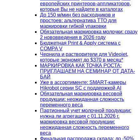
европейских принтеров-аппликаторов,
которые Вы не найдете в каталогах
До 150 м/мин без расходников и
простоев: альтернатива ТТО для
маркировки гибкой упаковки
Обязательная маркировка молочки: сразу
2 нововведения в 2026 году
Бюджетная Print & Apply система с
COMPA V
Чернила и растворители для Videojet,
которые экономят до $370 в месяц*
МАРКИРОВКА КАК ТОЧКА РОСТА:
ПРИГЛАШАЕМ НА СЕМИНАР ОТ ДАТА-
БАЙ
Уже в ассортименте: SMART-камеры
Hikrobot серии SC с поддержкой AI
Обязательная маркировка весовой
продукции: неожиданная сложность
переменного веса
Партионный учет молочной продукции:
нужна ли агрегация с 01.11.2026 г.
маркировка весовой продукции:
неожиданная сложность переменного
веса
Финальная распродажа склада: до -50%