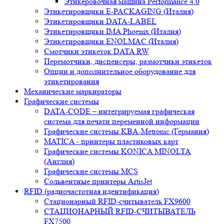
Этикеровочная машина Performance 4.0
Этикетировщики E-PACKAGING (Италия)
Этикетировщики DATA-LABEL
Этикетировщики IMA Phoenix (Италия)
Этикетировщики ENOLMAC (Италия)
Смотчики этикеток DATA RW
Перемотчики, диспенсеры, размотчики этикеток
Опции и дополнительное оборудование для
этикетирования
Механические маркираторы
Графические системы
DATA-CODE – интегрируемая графическая
система для печати переменной информации
Графические системы KBA-Metronic (Германия)
MATICA - принтеры пластиковых карт
Графические системы KONICA MINOLTA
(Англия)
Графические системы MCS
Сольвентные принтеры ArtisJet
RFID (радиочастотная идентификация)
Стационарный RFID-считыватель FX9600
СТАЦИОНАРНЫЙ RFID-СЧИТЫВАТЕЛЬ
FX7500