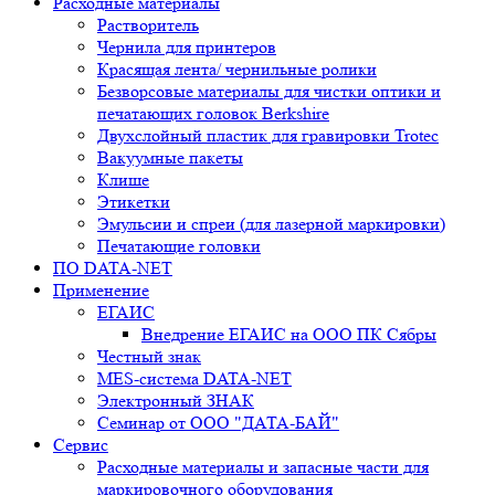
Расходные материалы
Растворитель
Чернила для принтеров
Красящая лента/ чернильные ролики
Безворсовые материалы для чистки оптики и
печатающих головок Berkshire
Двухслойный пластик для гравировки Trotec
Вакуумные пакеты
Клише
Этикетки
Эмульсии и спреи (для лазерной маркировки)
Печатающие головки
ПО DATA-NET
Применение
ЕГАИС
Внедрение ЕГАИС на ООО ПК Сябры
Честный знак
MES-система DATA-NET
Электронный ЗНАК
Семинар от ООО "ДАТА-БАЙ"
Сервис
Расходные материалы и запасные части для
маркировочного оборудования