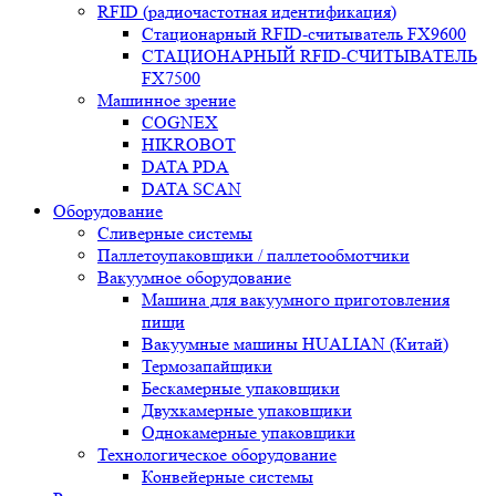
RFID (радиочастотная идентификация)
Стационарный RFID-считыватель FX9600
СТАЦИОНАРНЫЙ RFID-СЧИТЫВАТЕЛЬ
FX7500
Машинное зрение
COGNEX
HIKROBOT
DATA PDA
DATA SCAN
Оборудование
Сливерные системы
Паллетоупаковщики / паллетообмотчики
Вакуумное оборудование
Машина для вакуумного приготовления
пищи
Вакуумные машины HUALIAN (Китай)
Термозапайщики
Бескамерные упаковщики
Двухкамерные упаковщики
Однокамерные упаковщики
Технологическое оборудование
Конвейерные системы