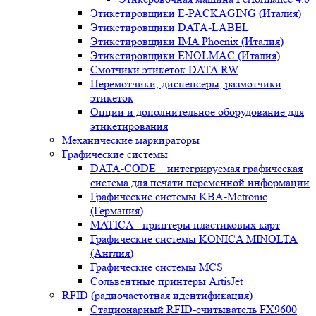
Этикетировщики E-PACKAGING (Италия)
Этикетировщики DATA-LABEL
Этикетировщики IMA Phoenix (Италия)
Этикетировщики ENOLMAC (Италия)
Смотчики этикеток DATA RW
Перемотчики, диспенсеры, размотчики
этикеток
Опции и дополнительное оборудование для
этикетирования
Механические маркираторы
Графические системы
DATA-CODE – интегрируемая графическая
система для печати переменной информации
Графические системы KBA-Metronic
(Германия)
MATICA - принтеры пластиковых карт
Графические системы KONICA MINOLTA
(Англия)
Графические системы MCS
Сольвентные принтеры ArtisJet
RFID (радиочастотная идентификация)
Стационарный RFID-считыватель FX9600