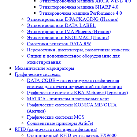
Этикетировочная машина ARCA WIND 4.0
Этикетировочная машина SHARP 4.0
Этикеровочная машина Performance 4.0
Этикетировщики E-PACKAGING (Италия)
Этикетировщики DATA-LABEL
Этикетировщики IMA Phoenix (Италия)
Этикетировщики ENOLMAC (Италия)
Смотчики этикеток DATA RW
Перемотчики, диспенсеры, размотчики этикеток
Опции и дополнительное оборудование для
этикетирования
Механические маркираторы
Графические системы
DATA-CODE – интегрируемая графическая
система для печати переменной информации
Графические системы KBA-Metronic (Германия)
MATICA - принтеры пластиковых карт
Графические системы KONICA MINOLTA
(Англия)
Графические системы MCS
Сольвентные принтеры ArtisJet
RFID (радиочастотная идентификация)
Стационарный RFID-считыватель FX9600