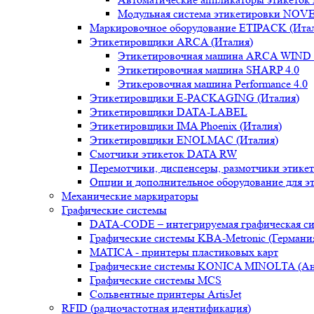
Модульная система этикетировки NO
Маркировочное оборудование ETIPACK (Ита
Этикетировщики ARCA (Италия)
Этикетировочная машина ARCA WIND 
Этикетировочная машина SHARP 4.0
Этикеровочная машина Performance 4.0
Этикетировщики E-PACKAGING (Италия)
Этикетировщики DATA-LABEL
Этикетировщики IMA Phoenix (Италия)
Этикетировщики ENOLMAC (Италия)
Смотчики этикеток DATA RW
Перемотчики, диспенсеры, размотчики этике
Опции и дополнительное оборудование для э
Механические маркираторы
Графические системы
DATA-CODE – интегрируемая графическая си
Графические системы KBA-Metronic (Германи
MATICA - принтеры пластиковых карт
Графические системы KONICA MINOLTA (Ан
Графические системы MCS
Сольвентные принтеры ArtisJet
RFID (радиочастотная идентификация)