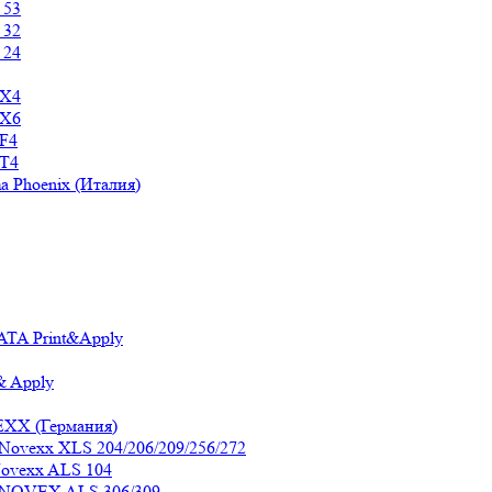
 53
 32
 24
 Х4
 Х6
F4
 T4
 Phoenix (Италия)
TA Print&Apply
& Apply
EXX (Германия)
Novexx XLS 204/206/209/256/272
Novexx ALS 104
к NOVEX ALS 306/309