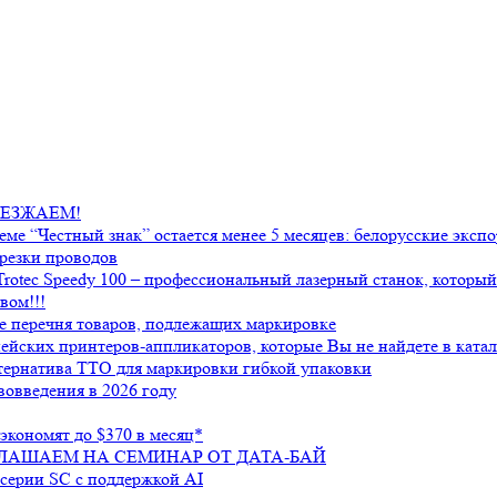
РЕЕЗЖАЕМ!
еме “Честный знак” остается менее 5 месяцев: белорусские экс
 резки проводов
 Trotec Speedy 100 – профессиональный лазерный станок, котор
вом!!!
е перечня товаров, подлежащих маркировке
йских принтеров-аппликаторов, которые Вы не найдете в катал
льтернатива ТТО для маркировки гибкой упаковки
вовведения в 2026 году
 экономят до $370 в месяц*
ГЛАШАЕМ НА СЕМИНАР ОТ ДАТА-БАЙ
 серии SC с поддержкой AI