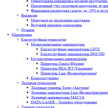
Обязательная маркировка весовой продукции:
Партионный учет молочной продукции: нужна 
Финальная распродажа склада: до -50% в че
Вакансии
Менеджер по проектным продажам
Ведущий инженер-электроник
Отзывы
Маркировка
Каплеструйная технология
Мелкосимвольные маркираторы
Каплеструйные маркираторы LINX
Каплеструйные маркираторы DOCOD
Крупносимвольные маркираторы
Принтеры Zanasi (Италия)
Принтеры REA JET (Германия)
Принтеры Linx (Великобритания)
Комплектующие
Лазерная технология
Лазерные граверы Trotec (Австрия)
Лазерные маркираторы Linx (Великобритания
Лазерные маркираторы MACSA
DATA-LASER - Лазерное оборудование
Ударная технология