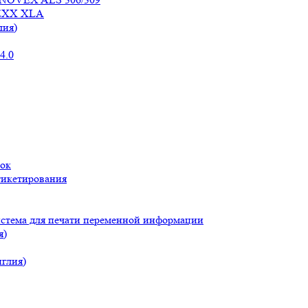
VEXX XLA
лия)
4.0
ток
тикетирования
стема для печати переменной информации
я)
глия)