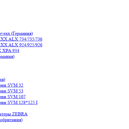
vexx (Германия)
XX ALX 734/735/736
XX ALX 924/925/926
X XPA 934
рмания)
ия)
ерии SVM 32
ерии SVM 53
ерии SVM 107
рии SVM 128*125 I
интеры ZEBRA
обритания)