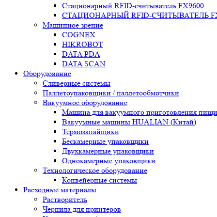
Стационарный RFID-считыватель FX9600
СТАЦИОНАРНЫЙ RFID-СЧИТЫВАТЕЛЬ FX
Машинное зрение
COGNEX
HIKROBOT
DATA PDA
DATA SCAN
Оборудование
Сливерные системы
Паллетоупаковщики / паллетообмотчики
Вакуумное оборудование
Машина для вакуумного приготовления пищ
Вакуумные машины HUALIAN (Китай)
Термозапайщики
Бескамерные упаковщики
Двухкамерные упаковщики
Однокамерные упаковщики
Технологическое оборудование
Конвейерные системы
Расходные материалы
Растворитель
Чернила для принтеров