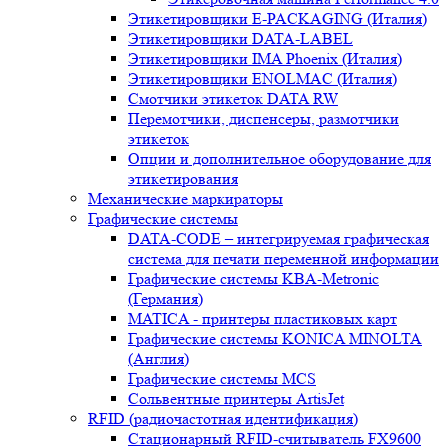
Этикетировщики E-PACKAGING (Италия)
Этикетировщики DATA-LABEL
Этикетировщики IMA Phoenix (Италия)
Этикетировщики ENOLMAC (Италия)
Смотчики этикеток DATA RW
Перемотчики, диспенсеры, размотчики
этикеток
Опции и дополнительное оборудование для
этикетирования
Механические маркираторы
Графические системы
DATA-CODE – интегрируемая графическая
система для печати переменной информации
Графические системы KBA-Metronic
(Германия)
MATICA - принтеры пластиковых карт
Графические системы KONICA MINOLTA
(Англия)
Графические системы MCS
Сольвентные принтеры ArtisJet
RFID (радиочастотная идентификация)
Стационарный RFID-считыватель FX9600