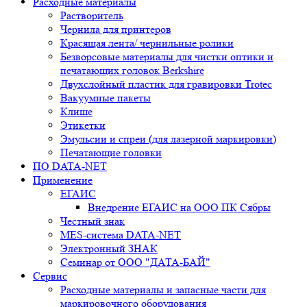
Расходные материалы
Растворитель
Чернила для принтеров
Красящая лента/ чернильные ролики
Безворсовые материалы для чистки оптики и
печатающих головок Berkshire
Двухслойный пластик для гравировки Trotec
Вакуумные пакеты
Клише
Этикетки
Эмульсии и спреи (для лазерной маркировки)
Печатающие головки
ПО DATA-NET
Применение
ЕГАИС
Внедрение ЕГАИС на ООО ПК Сябры
Честный знак
MES-система DATA-NET
Электронный ЗНАК
Семинар от ООО "ДАТА-БАЙ"
Сервис
Расходные материалы и запасные части для
маркировочного оборудования