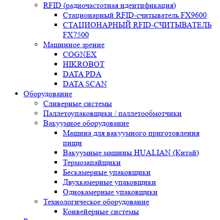
RFID (радиочастотная идентификация)
Стационарный RFID-считыватель FX9600
СТАЦИОНАРНЫЙ RFID-СЧИТЫВАТЕЛЬ
FX7500
Машинное зрение
COGNEX
HIKROBOT
DATA PDA
DATA SCAN
Оборудование
Сливерные системы
Паллетоупаковщики / паллетообмотчики
Вакуумное оборудование
Машина для вакуумного приготовления
пищи
Вакуумные машины HUALIAN (Китай)
Термозапайщики
Бескамерные упаковщики
Двухкамерные упаковщики
Однокамерные упаковщики
Технологическое оборудование
Конвейерные системы