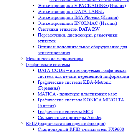
Этикетировщики E-PACKAGING (Италия)
Этикетировщики DATA-LABEL
Этикетировщики IMA Phoenix (Италия)
Этикетировщики ENOLMAC (Италия)
Смотчики этикеток DATA RW
Перемотчики, диспенсеры, размотчики
этикеток
Опции и дополнительное оборудование для
этикетирования
Механические маркираторы
Графические системы
DATA-CODE – интегрируемая графическая
система для печати переменной информации
Графические системы KBA-Metronic
(Германия)
MATICA - принтеры пластиковых карт
Графические системы KONICA MINOLTA
(Англия)
Графические системы MCS
Сольвентные принтеры ArtisJet
RFID (радиочастотная идентификация)
Стационарный RFID-считыватель FX9600