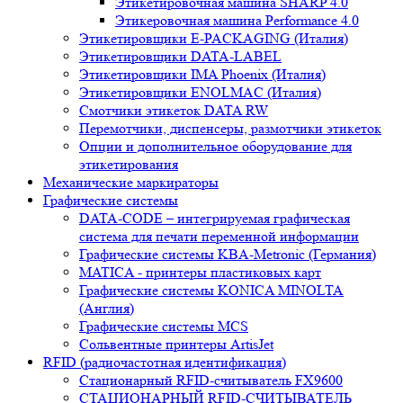
Этикетировочная машина SHARP 4.0
Этикеровочная машина Performance 4.0
Этикетировщики E-PACKAGING (Италия)
Этикетировщики DATA-LABEL
Этикетировщики IMA Phoenix (Италия)
Этикетировщики ENOLMAC (Италия)
Смотчики этикеток DATA RW
Перемотчики, диспенсеры, размотчики этикеток
Опции и дополнительное оборудование для
этикетирования
Механические маркираторы
Графические системы
DATA-CODE – интегрируемая графическая
система для печати переменной информации
Графические системы KBA-Metronic (Германия)
MATICA - принтеры пластиковых карт
Графические системы KONICA MINOLTA
(Англия)
Графические системы MCS
Сольвентные принтеры ArtisJet
RFID (радиочастотная идентификация)
Стационарный RFID-считыватель FX9600
СТАЦИОНАРНЫЙ RFID-СЧИТЫВАТЕЛЬ